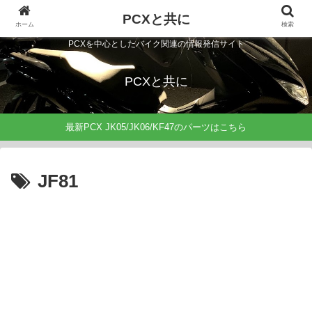
PCXと共に
ホーム
検索
PCXを中心としたバイク関連の情報発信サイト
PCXと共に
最新PCX JK05/JK06/KF47のパーツはこちら
JF81