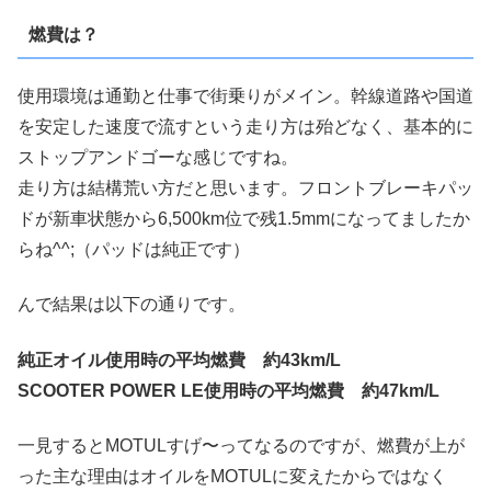
燃費は？
使用環境は通勤と仕事で街乗りがメイン。幹線道路や国道
を安定した速度で流すという走り方は殆どなく、基本的に
ストップアンドゴーな感じですね。
走り方は結構荒い方だと思います。フロントブレーキパッ
ドが新車状態から6,500km位で残1.5mmになってましたか
らね^^;（パッドは純正です）
んで結果は以下の通りです。
純正オイル使用時の平均燃費 約43km/L
SCOOTER POWER LE使用時の平均燃費 約47km/L
一見するとMOTULすげ〜ってなるのですが、燃費が上が
った主な理由はオイルをMOTULに変えたからではなく