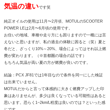
気温の違い
です笑
純正オイルの使用は11月〜2月頃、MOTULのSCOOTER
POWER LEは2月〜6月頃の使用です。
お住いの地域、車種や走り方にも因りますので一概には言
えないと思いますが、私の過去の体験に因ると（笑）夏と
冬だと、ざっくり10%～20%、場合によってはそれ以上燃
費が変わります。（※首都圏の場合の話です）
もちろん気温が高い夏の方が燃費が良いのです。
結論：PCX JF81では1年目なので条件を同一にした検証
は出来ていません。
MOTULだからと言って体感的に大きく燃費アップした印
象はありませんが、多少は良くなっている可能性はあると
思います。恐らく1~2km/L程度は良いのでは？といった感
じです。