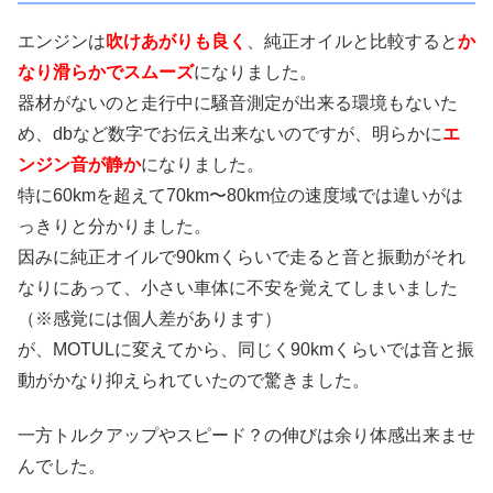
エンジンは
吹けあがりも良く
、純正オイルと比較すると
か
なり滑らかでスムーズ
になりました。
器材がないのと走行中に騒音測定が出来る環境もないた
め、dbなど数字でお伝え出来ないのですが、明らかに
エ
ンジン音が静か
になりました。
特に60kmを超えて70km〜80km位の速度域では違いがは
っきりと分かりました。
因みに純正オイルで90kmくらいで走ると音と振動がそれ
なりにあって、小さい車体に不安を覚えてしまいました
（※感覚には個人差があります）
が、MOTULに変えてから、同じく90kmくらいでは音と振
動がかなり抑えられていたので驚きました。
一方トルクアップやスピード？の伸びは余り体感出来ませ
んでした。